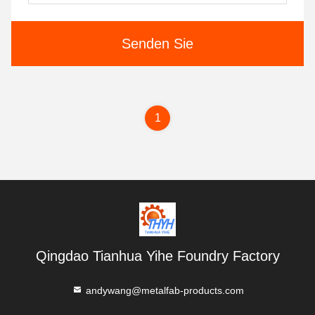
Senden Sie
1
Qingdao Tianhua Yihe Foundry Factory
andywang@metalfab-products.com