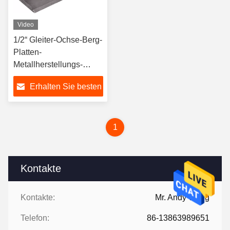
Video
1/2“ Gleiter-Ochse-Berg-
Platten-
Metallherstellungs-
Produkt-schnelles
Erhalten Sie besten
Tachometer-Zubehör
Preis
1
Kontakte
Kontakte:
Mr. Andy Wang
Telefon:
86-13863989651