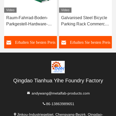
Video
Video
Raum-Fahrrad-Boden-
Galvanised Steel Bicycle
Parkgestell-Hardware-
Parking Rack Commercial
Herstellung des Grün-6
Bike Racks Fabrication
fertigte besonders an
s
Erhalten Sie besten Preis
Erhalten Sie besten Preis
Qingdao Tianhua Yihe Foundry Factory
andywang@metalfab-products.com
86-13863989651
Jinkou-Industriegebiet, Chengyang-Bezirk, Qingdao-