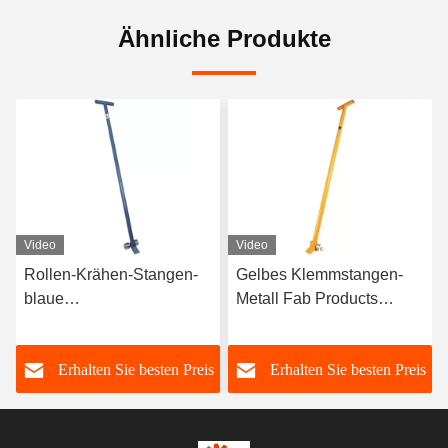
Ähnliche Produkte
Video
Video
Rollen-Krähen-Stangen-
Gelbes Klemmstangen-
blaue
Metall Fab Products
Transporteinrichtungs-
Roller Crowbar der
Herstellung Soems
Rollen-1500kg
s
Erhalten Sie besten Preis
Erhalten Sie besten Preis
5000kg