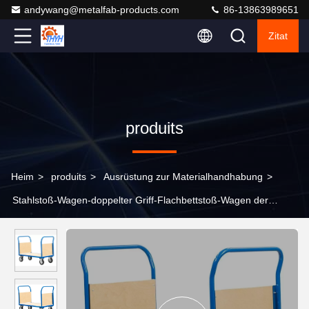
andywang@metalfab-products.com
86-13863989651
Zitat
produits
Heim
>
produits
>
Ausrüstung zur Materialhandhabung
>
Stahlstoß-Wagen-doppelter Griff-Flachbettstoß-Wagen der
plattform-75kg