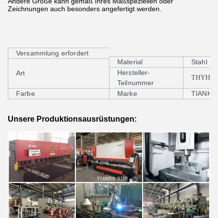
Andere Größe kann gemäß Ihres Maßspeziellen oder
Zeichnungen auch besonders angefertigt werden.
Versammlung erfordert
Zusammengebaut
Material
Stahl
GABELSTAPLER-ANHEBEN
Hersteller-
Art
HEBEMASCHINEN-
THYH-F
Teilnummer
SCHWENKER-HAKEN
Farbe
Marke
Oriange
TIANHU
Unsere Produktionsausrüstungen: