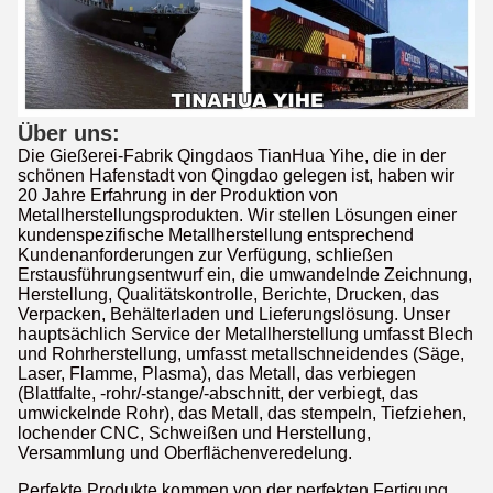
Über uns:
Die Gießerei-Fabrik Qingdaos TianHua Yihe, die in der
schönen Hafenstadt von Qingdao gelegen ist, haben wir
20 Jahre Erfahrung in der Produktion von
Metallherstellungsprodukten. Wir stellen Lösungen einer
kundenspezifische Metallherstellung entsprechend
Kundenanforderungen zur Verfügung, schließen
Erstausführungsentwurf ein, die umwandelnde Zeichnung,
Herstellung, Qualitätskontrolle, Berichte, Drucken, das
Verpacken, Behälterladen und Lieferungslösung. Unser
hauptsächlich Service der Metallherstellung umfasst Blech
und Rohrherstellung, umfasst metallschneidendes (Säge,
Laser, Flamme, Plasma), das Metall, das verbiegen
(Blattfalte, -rohr/-stange/-abschnitt, der verbiegt, das
umwickelnde Rohr), das Metall, das stempeln, Tiefziehen,
lochender CNC, Schweißen und Herstellung,
Versammlung und Oberflächenveredelung.
Perfekte Produkte kommen von der perfekten Fertigung