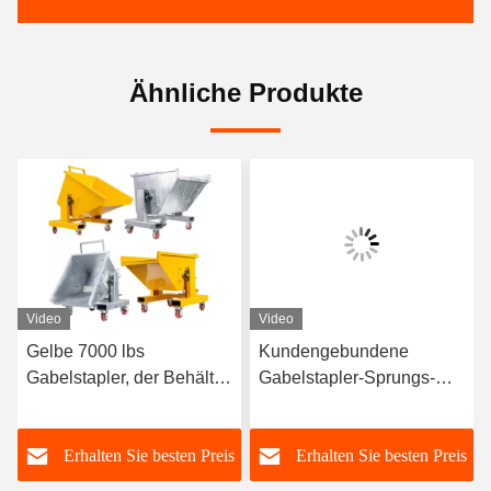
Ähnliche Produkte
Video
Video
Gelbe 7000 lbs
Kundengebundene
Gabelstapler, der Behälter
Gabelstapler-Sprungs-
Soem spitzt Sprungs-
Behälter 4000 lbs
Behälter spitzt
Behälter Tipper For
s
Erhalten Sie besten Preis
Erhalten Sie besten Preis
Forklift