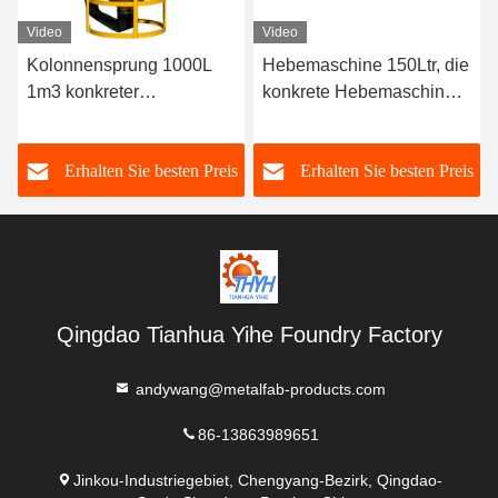
Video
Video
Kolonnensprung 1000L
Hebemaschine 150Ltr, die
1m3 konkreter
konkrete Hebemaschinen-
Betonkübel-2m3 mit
Eimer des Eimer-390KG
Gummischlauch
spitzt
s
Erhalten Sie besten Preis
Erhalten Sie besten Preis
Qingdao Tianhua Yihe Foundry Factory
andywang@metalfab-products.com
86-13863989651
Jinkou-Industriegebiet, Chengyang-Bezirk, Qingdao-