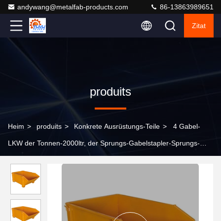
andywang@metalfab-products.com
86-13863989651
Zitat
produits
Heim
>
produits
>
Konkrete Ausrüstungs-Teile
>
4 Gabel-
LKW der Tonnen-2000ltr, der Sprungs-Gabelstapler-Sprungs-
Behälter-Gelb spitzt