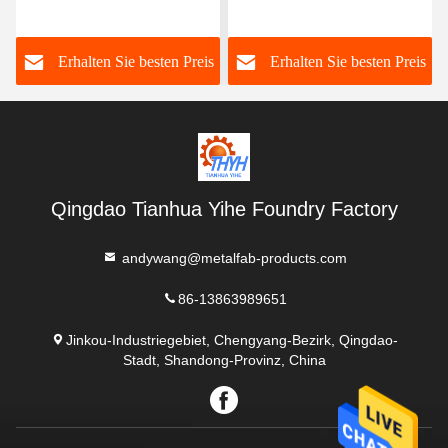
Herstellung des Grün-6
Bike Racks Fabrication
fertigte besonders an
s
Erhalten Sie besten Preis
Erhalten Sie besten Preis
Qingdao Tianhua Yihe Foundry Factory
andywang@metalfab-products.com
86-13863989651
Jinkou-Industriegebiet, Chengyang-Bezirk, Qingdao-
Stadt, Shandong-Provinz, China