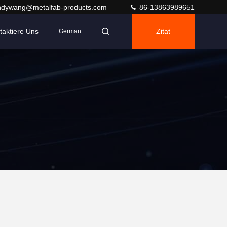
ndywang@metalfab-products.com
86-13863989651
taktiere Uns
Zitat
German